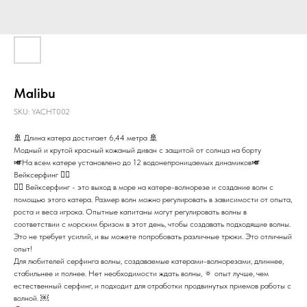
Malibu
SKU:
YACHT002
🚢 Длина катера достигает 6,44 метра 🚢
Модный и крутой красный кожаный диван с защитой от солнца на борту
🎺На всем катере установлено до 12 водонепроницаемых динамиков🎺
Вейксерфинг 🏄🏻
🏄🏻 Вейксерфинг - это выход в море на катере-волнорезе и создание волн с
помощью этого катера. Размер волн можно регулировать в зависимости от опыта,
роста и веса игрока. Опытные капитаны могут регулировать волны в
соответствии с морским бризом в этот день, чтобы создавать подходящие волны.
Это не требует усилий, и вы можете попробовать различные трюки. Это отличный
опыт!
Для любителей серфинга волны, создаваемые катерами-волнорезами, длиннее,
стабильнее и полнее. Нет необходимости ждать волны, 🔅 опыт лучше, чем
естественный серфинг, и подходит для отработки продвинутых приемов работы с
волной. ￼