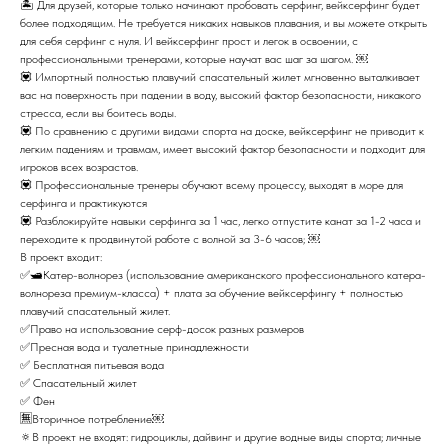
🏝 Для друзей, которые только начинают пробовать серфинг, вейксерфинг будет
более подходящим. Не требуется никаких навыков плавания, и вы можете открыть
для себя серфинг с нуля. И вейксерфинг прост и легок в освоении, с
профессиональными тренерами, которые научат вас шаг за шагом. ￼
💟 Импортный полностью плавучий спасательный жилет мгновенно выталкивает
вас на поверхность при падении в воду, высокий фактор безопасности, никакого
стресса, если вы боитесь воды.
💟 По сравнению с другими видами спорта на доске, вейксерфинг не приводит к
легким падениям и травмам, имеет высокий фактор безопасности и подходит для
игроков всех возрастов.
💟 Профессиональные тренеры обучают всему процессу, выходят в море для
серфинга и практикуются
💟 Разблокируйте навыки серфинга за 1 час, легко отпустите канат за 1-2 часа и
переходите к продвинутой работе с волной за 3-6 часов; ￼
В проект входит:
✅🛥Катер-волнорез (использование американского профессионального катера-
волнореза премиум-класса) + плата за обучение вейксерфингу + полностью
плавучий спасательный жилет.
✅Право на использование серф-досок разных размеров
✅Пресная вода и туалетные принадлежности
✅ Бесплатная питьевая вода
✅ Спасательный жилет
✅ Фен
🈚️Вторичное потребление￼
🔅В проект не входят: гидроциклы, дайвинг и другие водные виды спорта; личные